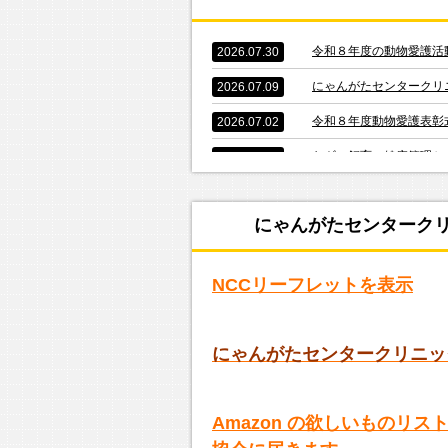
令和８年度の動物愛護活
2026.07.30
にゃんがたセンタークリ
2026.07.09
令和８年度動物愛護表彰
2026.07.02
ヤギの飼育・健康管理セ
2026.06.02
（株）NEXLINE 様か
2026.05.26
にゃんがたセンターク
１日何頭手術すればペイ
2026.04.18
愛護動物取扱管理士試験
2026.03.13
NCCリーフレットを表示
にゃんがたセンタークリ
2026.01.29
にゃがたセンタークリニ
2026.01.23
にゃんがたセンタークリニッ
ペット葬祭センターが合
2025.04.17
にゃんがたセンタークリ
2025.03.08
Amazon の欲しいものリ