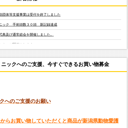
動団体等支援事業は受付を終了しました
ニック 手術頭数３０頭 新記録達成
式典及び通常総会を開催しました。
ミナーが開催されます
ら物資寄付を頂きました
リニックへのご支援、今すぐできるお買い物募金
できるか
の案内を表示しました
ニックの収支状況
ック手術予定日
クへのご支援のお願い
同供養を無償で
ニック猫の不妊手術専門病院（ＮＣＣ）の概要
ストからお買い物していただくと商品が新潟県動物愛護