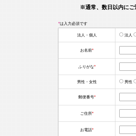
※通常、数日以内にご
*
は入力必須です
法人・個人
法人
お名前
*
ふりがな
*
男性・女性
男性
郵便番号
*
ご住所
*
お電話
*